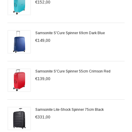
€152,00
Samsonite S'Cure Spinner 69cm Dark Blue
€149,00
Samsonite S'Cure Spinner 55cm Crimson Red
€139,00
Samsonite Lite-Shock Spinner 75cm Black
€331,00