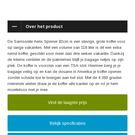
Over het product
De Samsonite Aeris Spinner 82cm is een stevige, grote koffer voor
op lange vakanties. Met een volume van 118 liter is dit een extra
ruime koffer, geschikt voor meer dan drie weken vakantie. Dankzij
de interne verdeler en de pakriemen blijft je bagage netjes op zijn
plek. De koffer is voorzien van een TSA-slot. Hiermee berg je je
bagage veilig op en kan de douane in Amerika je koffer openen
zonder schade toe te brengen aan het slot. Met de 4 360 graden
roterende wielen draai je de koffer alle kanten op en rol je hem
moeiteloos met je mee.
Vind de laagste prijs
Bekijk specificaties