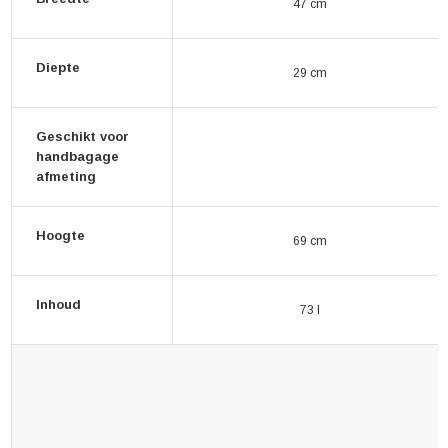
47 cm
Diepte
29 cm
Geschikt voor
handbagage
afmeting
Hoogte
69 cm
Inhoud
73 l