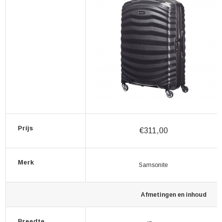
Prijs
€311,00
Merk
Samsonite
Afmetingen en inhoud
Breedte