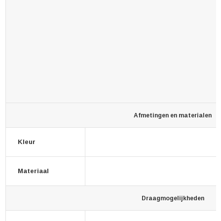
Afmetingen en materialen
Kleur
Materiaal
Draagmogelijkheden