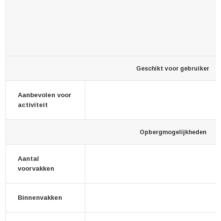
Geschikt voor gebruiker
Aanbevolen voor
activiteit
Opbergmogelijkheden
Aantal
voorvakken
Binnenvakken