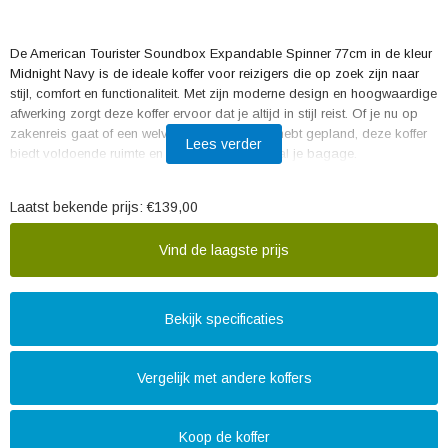
De American Tourister Soundbox Expandable Spinner 77cm in de kleur
Midnight Navy is de ideale koffer voor reizigers die op zoek zijn naar
stijl, comfort en functionaliteit. Met zijn moderne design en hoogwaardige
afwerking zorgt deze koffer ervoor dat je altijd in stijl reist. Of je nu op
zakenreis gaat of een welverdiende vakantie hebt gepland, deze koffer
Lees verder
biedt voldoende ruimte en bescherming voor al je bagage.
Met een inhoud van maar liefst 110 liter is de Soundbox Expandable
Laatst bekende prijs:
€139,00
Spinner 77cm perfect voor lange(re) reizen. Dankzij het expandable
systeem kun je de koffer zelfs nog verder uitbreiden als je meer ruimte
Vind de laagste prijs
nodig hebt. Zo hoef je je geen zorgen te maken over het meenemen van
souvenirs of extra kleding.
De koffer is gemaakt van stevig polypropyleen en is bestand tegen de
Bekijk specificaties
gebruikelijke slijtage die kan ontstaan tijdens het reizen. Het robuuste
ontwerp beschermt je bagage tegen schokken en stoten, zodat je
spullen veilig aankomen op je bestemming. Bovendien is de koffer
Vergelijk met andere koffers
voorzien van een TSA-slot, waardoor je bagage veilig opgeborgen is
en je zonder zorgen door de douane kunt.
Koop de koffer