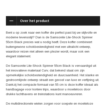
Ze prijzen het lichte gewicht, de stevigheid en de handige indeling van
het interieur. Daarnaast wordt de koffer vaak geprezen om zijn
moeiteloze mobiliteit en het feit dat deze perfect in de meeste
vliegtuigbagagerekken past.
Over het product
Met de Samsonite Lite-Shock Spinner 55cm Black haalt u een
veelzijdige en betrouwbare reisgenoot in huis die niet alleen functioneel
Bent u op zoek naar een koffer die perfect past bij uw stijlvolle en
is, maar ook een vleugje luxe toevoegt aan uw reiservaring. Of u nu een
moderne levensstijl? Dan is de Samsonite Lite-Shock Spinner
weekendje weg gaat of een zakenreis maakt, deze koffer biedt u de
55cm Black precies wat u nodig heeft. Deze koffer combineert
perfecte combinatie van stijl, duurzaamheid en gemak. Ga met
buitengewone schokbestendigheid met een ultralicht ontwerp,
vertrouwen op reis en laat uw persoonlijkheid stralen met deze prachtige
waardoor reizen niet alleen een plezier wordt, maar ook een
Samsonite koffer.
elegant statement.
De Samsonite Lite-Shock Spinner 55cm Black is vervaardigd uit
het innovatieve materiaal Curv, dat bekend staat om zijn
opmerkelijke schokbestendigheid en duurzaamheid. Het slanke en
gestroomlijnde ontwerp straalt een gevoel van luxe en verfijning uit.
Dankzij het compacte formaat van 55 cm is deze koffer ideaal als
handbagage voor kortere trips, waardoor u moeiteloos door
drukke luchthavens en treinstations kunt manoeuvreren.
De multidirectionele wielen zorgen voor soepele en moeiteloze