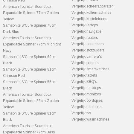
Vergelijk drones
Crimson Red
Vergelijk scheerapparaten
American Tourister Soundbox
Vergelijk koffiemachines
Expandable Spinner 77cm Golden
Vergelijk koptelefoons
Yellow
Vergelijk laptops
Samsonite S'Cure Spinner 75cm
Vergelijk navigatie
Dark Blue
Vergelijk routers
American Tourister Soundbox
Vergelijk soundbars
Expandable Spinner 77cm Midnight
Vergelijk stofzuigers
Navy
Vergelijk camera's
Samsonite S'Cure Spinner 69cm
Vergelijk printers
Black
Vergelijk smartwatches
Samsonite S'Cure Spinner 81cm
Vergelijk tablets
Crimson Red
Vergelijk BBQ's
Samsonite S'Cure Spinner 55cm
Vergelijk desktops
Black
Vergelijk monitors
American Tourister Soundbox
Vergelijk oordopjes
Expandable Spinner 55cm Golden
Vergelijk telefoons
Yellow
Vergelijk tvs
Samsonite S'Cure Spinner 81cm
Vergelijk wasmachines
Black
American Tourister Soundbox
Expandable Spinner 77cm Bass