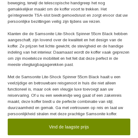
beweging, terwijl de telescopische handgreep het nog
gemakkelijker maakt om de koffer voort te trekken. Het
geïntegreerde TSA-slot biedt gemoedsrust en zorgt ervoor dat uw
persoonlijke bezittingen veilig zijn tijdens uw reizen.
Klanten die de Samsonite Lite-Shock Spinner 55cm Black hebben
aangeschaft, zijn lovend over de kwaliteit en het design van de
koffer. Ze prijzen het lichte gewicht, de stevigheid en de handige
indeling van het interieur. Daarnaast wordt de koffer vaak geprezen
om zijn moeiteloze mobiliteit en het feit dat deze perfect in de
meeste vliegtuigbagagerekken past.
Met de Samsonite Lite-Shock Spinner 55cm Black haalt u een
veelzijdige en betrouwbare reisgenoot in huis die niet alleen
functioneel is, maar ook een vleugje luxe toevoegt aan uw
reiservaring. Of u nu een weekendje weg gaat of een zakenreis
maakt, deze koffer biedt u de perfecte combinatie van stijl,
duurzaamheid en gemak. Ga met vertrouwen op reis en laat uw
persoonlijkheid stralen met deze prachtige Samsonite koffer.
Vind de laagste prijs