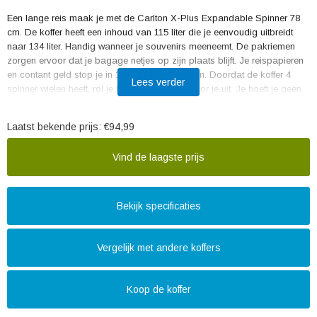
Een lange reis maak je met de Carlton X-Plus Expandable Spinner 78
cm. De koffer heeft een inhoud van 115 liter die je eenvoudig uitbreidt
naar 134 liter. Handig wanneer je souvenirs meeneemt. De pakriemen
zorgen ervoor dat je bagage netjes op zijn plaats blijft. Je reispapieren
en contant geld stop je in 1 van de voorvakken. Doordat de koffer 4
Lees verder
spinner wielen heeft, rol je hem gemakkelijk voor je uit. Je hoeft je geen
zorgen te maken dat je spullen gestolen worden. De trolley beschikt
over een TSA-cijferslot. Zo zijn je waardevolle spullen beschermd tegen
Laatst bekende prijs:
€94,99
bagagedieven en breekt de douane je slot niet open bij een eventuele
inspectie in Amerika.
Vind de laagste prijs
Bekijk specificaties
Vergelijk met andere koffers
Koop de koffer