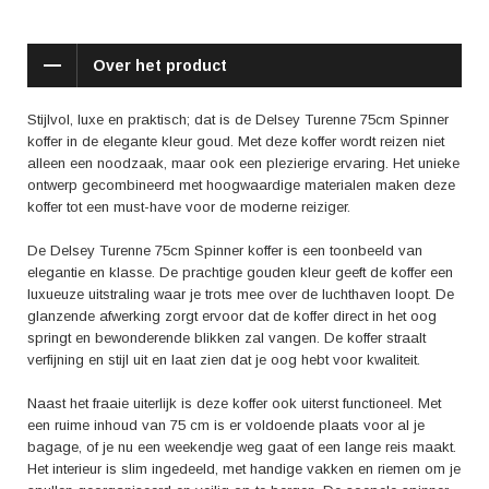
Daarnaast wordt de duurzaamheid en stevigheid van het materiaal
geprezen, waardoor de koffer goed bestand is tegen de dagelijkse
slijtage die het reizen met zich meebrengt.
Over het product
Of je nu op zakenreis bent of een heerlijke vakantie in het vooruitzicht
hebt, met de Delsey Turenne 75cm Spinner koffer reis je in stijl en
Stijlvol, luxe en praktisch; dat is de Delsey Turenne 75cm Spinner
comfort. Laat jezelf zien met deze prachtige gouden koffer en geniet van
koffer in de elegante kleur goud. Met deze koffer wordt reizen niet
het gemak en de luxe die hij met zich meebrengt. Met de Delsey Turenne
alleen een noodzaak, maar ook een plezierige ervaring. Het unieke
75cm Spinner koffer ga je altijd en overal met een gevoel van luxe en
ontwerp gecombineerd met hoogwaardige materialen maken deze
elegantie op reis.
koffer tot een must-have voor de moderne reiziger.
De Delsey Turenne 75cm Spinner koffer is een toonbeeld van
elegantie en klasse. De prachtige gouden kleur geeft de koffer een
luxueuze uitstraling waar je trots mee over de luchthaven loopt. De
glanzende afwerking zorgt ervoor dat de koffer direct in het oog
springt en bewonderende blikken zal vangen. De koffer straalt
verfijning en stijl uit en laat zien dat je oog hebt voor kwaliteit.
Naast het fraaie uiterlijk is deze koffer ook uiterst functioneel. Met
een ruime inhoud van 75 cm is er voldoende plaats voor al je
bagage, of je nu een weekendje weg gaat of een lange reis maakt.
Het interieur is slim ingedeeld, met handige vakken en riemen om je