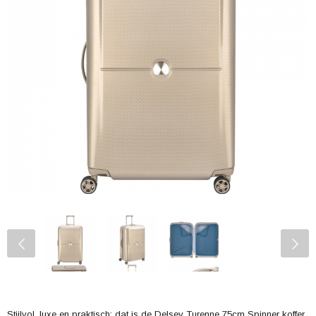
Stijlvol, luxe en praktisch; dat is de Delsey Turenne 75cm Spinner koffer