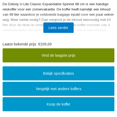
De Delsey U-Lite Classic Expandable Spinner 68 cm is een handige
reiskoffer voor een zomervakantie. De koffer heeft namelijk een inhoud
van 68 liter waardoor je voldoende bagage inpakt voor een paar weken
weg. Meer ruimte nodig? Dan vergroot je de inhoud eenvoudig met 10
liter door de ritsen te verstellen. Daarnaast is de koffer voorzien van 4
Lees verder
roterende wielen die gemakkelijk in elke richting met je mee draaien.
Ook heeft de koffer een voorvak met ritssluiting waardoor je belangrijke
documenten, zoals je paspoort, snel bij de hand hebt. Met de
Laatst bekende prijs:
€109,00
handgrepen aan de boven- en zijkant trek jij je koffer gemakkelijk van
de bagageband. Dankzij het TSA-cijferslot zijn je spullen veilig
Vind de laagste prijs
opgeborgen.
Bekijk specificaties
Vergelijk met andere koffers
Koop de koffer