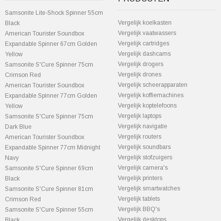
Samsonite Lite-Shock Spinner 55cm
Vergelijk koelkasten
Black
Vergelijk vaatwassers
American Tourister Soundbox
Vergelijk cartridges
Expandable Spinner 67cm Golden
Vergelijk dashcams
Yellow
Vergelijk drogers
Samsonite S'Cure Spinner 75cm
Vergelijk drones
Crimson Red
Vergelijk scheerapparaten
American Tourister Soundbox
Vergelijk koffiemachines
Expandable Spinner 77cm Golden
Vergelijk koptelefoons
Yellow
Vergelijk laptops
Samsonite S'Cure Spinner 75cm
Vergelijk navigatie
Dark Blue
Vergelijk routers
American Tourister Soundbox
Vergelijk soundbars
Expandable Spinner 77cm Midnight
Vergelijk stofzuigers
Navy
Vergelijk camera's
Samsonite S'Cure Spinner 69cm
Vergelijk printers
Black
Vergelijk smartwatches
Samsonite S'Cure Spinner 81cm
Vergelijk tablets
Crimson Red
Vergelijk BBQ's
Samsonite S'Cure Spinner 55cm
Vergelijk desktops
Black