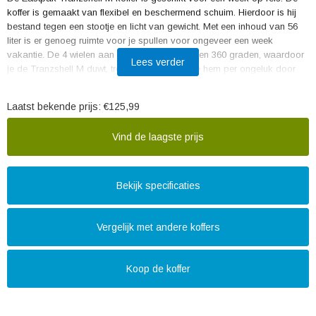
koffer is gemaakt van flexibel en beschermend schuim. Hierdoor is hij
bestand tegen een stootje en licht van gewicht. Met een inhoud van 56
liter is er genoeg ruimte voor je spullen voor ongeveer een week
vakantie. De 4 wielen aan de onderzijde draaien 360 graden, waardoor
Lees verder
je de Tranzshell M duwt, trekt of draait. En rij je hem per ongeluk door
een plas regenwater? Geen zorgen, het materiaal is spatwaterdicht
waardoor je spullen droog blijven.
Laatst bekende prijs:
€125,99
Vind de laagste prijs
Bekijk specificaties
Vergelijk met andere koffers
Koop de koffer