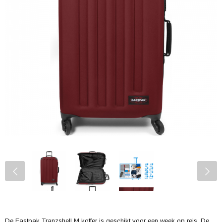
De Eastpak Tranzshell M koffer is geschikt voor een week op reis. De