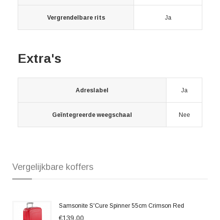
Vergrendelbare rits
Ja
Extra's
Adreslabel
Ja
Geïntegreerde weegschaal
Nee
Vergelijkbare koffers
Samsonite S'Cure Spinner 55cm Crimson Red
€139,00