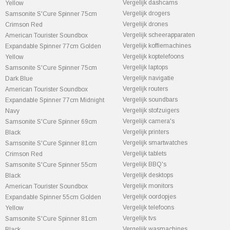
Vergelijk dashcams
Yellow
Vergelijk drogers
Samsonite S'Cure Spinner 75cm
Vergelijk drones
Crimson Red
Vergelijk scheerapparaten
American Tourister Soundbox
Vergelijk koffiemachines
Expandable Spinner 77cm Golden
Vergelijk koptelefoons
Yellow
Vergelijk laptops
Samsonite S'Cure Spinner 75cm
Vergelijk navigatie
Dark Blue
Vergelijk routers
American Tourister Soundbox
Vergelijk soundbars
Expandable Spinner 77cm Midnight
Vergelijk stofzuigers
Navy
Vergelijk camera's
Samsonite S'Cure Spinner 69cm
Vergelijk printers
Black
Vergelijk smartwatches
Samsonite S'Cure Spinner 81cm
Vergelijk tablets
Crimson Red
Vergelijk BBQ's
Samsonite S'Cure Spinner 55cm
Vergelijk desktops
Black
Vergelijk monitors
American Tourister Soundbox
Vergelijk oordopjes
Expandable Spinner 55cm Golden
Vergelijk telefoons
Yellow
Vergelijk tvs
Samsonite S'Cure Spinner 81cm
Vergelijk wasmachines
Black