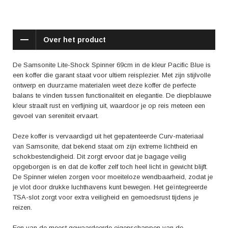
Deze koffer is niet alleen geliefd om zijn functionaliteit, maar ook om zijn
esthetische waarde. De glanzende afwerking in Pacific Blue geeft de
koffer een luxe uitstraling en maakt hem gemakkelijk te herkennen op de
bagageband. Het minimalistische design met strakke lijnen en subtiele
Over het product
details geeft de koffer een tijdloze elegantie die past bij elke reiziger.
Positieve aspecten die vaak terugkomen in reviews van de Samsonite
De Samsonite Lite-Shock Spinner 69cm in de kleur Pacific Blue is
Lite-Shock Spinner zijn onder andere de stevigheid van de koffer, het
een koffer die garant staat voor ultiem reisplezier. Met zijn stijlvolle
lichte gewicht en het gebruiksgemak van de wielen. Reizigers waarderen
ontwerp en duurzame materialen weet deze koffer de perfecte
ook het feit dat de koffer gemakkelijk in te pakken is en dat hun spullen
balans te vinden tussen functionaliteit en elegantie. De diepblauwe
goed beschermd blijven tijdens het reizen.
kleur straalt rust en verfijning uit, waardoor je op reis meteen een
gevoel van sereniteit ervaart.
Met de Samsonite Lite-Shock Spinner 69cm Pacific Blue haal je een
koffer in huis die niet alleen functioneel en duurzaam is, maar ook een
Deze koffer is vervaardigd uit het gepatenteerde Curv-materiaal
gevoel van luxe en comfort met zich meebrengt. Deze koffer is de
van Samsonite, dat bekend staat om zijn extreme lichtheid en
perfecte metgezel voor elke reis, groot of klein, en zal je keer op keer
schokbestendigheid. Dit zorgt ervoor dat je bagage veilig
overtuigen van zijn kwaliteit en gebruiksgemak.
opgeborgen is en dat de koffer zelf toch heel licht in gewicht blijft.
De Spinner wielen zorgen voor moeiteloze wendbaarheid, zodat je
je vlot door drukke luchthavens kunt bewegen. Het geïntegreerde
TSA-slot zorgt voor extra veiligheid en gemoedsrust tijdens je
reizen.
Een van de meest gewaardeerde eigenschappen van de