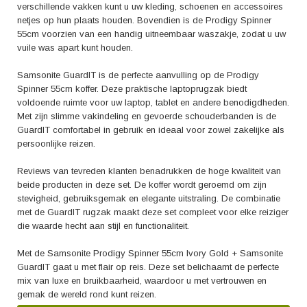
verschillende vakken kunt u uw kleding, schoenen en accessoires
netjes op hun plaats houden. Bovendien is de Prodigy Spinner
55cm voorzien van een handig uitneembaar waszakje, zodat u uw
vuile was apart kunt houden.
Samsonite GuardIT is de perfecte aanvulling op de Prodigy
Spinner 55cm koffer. Deze praktische laptoprugzak biedt
voldoende ruimte voor uw laptop, tablet en andere benodigdheden.
Met zijn slimme vakindeling en gevoerde schouderbanden is de
GuardIT comfortabel in gebruik en ideaal voor zowel zakelijke als
persoonlijke reizen.
Reviews van tevreden klanten benadrukken de hoge kwaliteit van
beide producten in deze set. De koffer wordt geroemd om zijn
stevigheid, gebruiksgemak en elegante uitstraling. De combinatie
met de GuardIT rugzak maakt deze set compleet voor elke reiziger
die waarde hecht aan stijl en functionaliteit.
Met de Samsonite Prodigy Spinner 55cm Ivory Gold + Samsonite
GuardIT gaat u met flair op reis. Deze set belichaamt de perfecte
mix van luxe en bruikbaarheid, waardoor u met vertrouwen en
gemak de wereld rond kunt reizen.