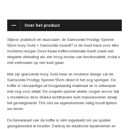
uw laptop, tablet en andere benodigdheden. Met zijn slimme vakindeling
en gevoerde schouderbanden is de GuardIT comfortabel in gebruik en
ideaal voor zowel zakelijke als persoonlijke reizen.
Over het product
Reviews van tevreden klanten benadrukken de hoge kwaliteit van beide
producten in deze set. De koffer wordt geroemd om zijn stevigheid,
gebruiksgemak en elegante uitstraling. De combinatie met de GuardIT
Stijlvol, praktisch en duurzaam: de Samsonite Prodigy Spinner
rugzak maakt deze set compleet voor elke reiziger die waarde hecht
55cm Ivory Gold + Samsonite GuardIT is dé must-have voor elke
aan stijl en functionaliteit.
moderne reiziger. Deze fraaie koffercombinatie biedt zowel een
elegante uitstraling als een hoog niveau van functionaliteit, zodat u
Met de Samsonite Prodigy Spinner 55cm Ivory Gold + Samsonite
met vertrouwen op reis kunt gaan.
GuardIT gaat u met flair op reis. Deze set belichaamt de perfecte mix
van luxe en bruikbaarheid, waardoor u met vertrouwen en gemak de
Met zijn glanzende Ivory Gold kleur en moderne design zal de
wereld rond kunt reizen.
Samsonite Prodigy Spinner 55cm direct in het oog springen. De
koffer is vervaardigd uit hoogwaardig materiaal en is ontworpen
met oog voor detail. De soepele spinner wielen zorgen ervoor dat
u moeiteloos door drukke luchthavens kunt manoeuvreren, terwijl
het geïntegreerde TSA-slot uw eigendommen veilig houdt tijdens
uw reizen.
De binnenkant van de koffer is slim ingedeeld om uw spullen
georganiseerd te houden. Dankzij de elastische inpakriemen en