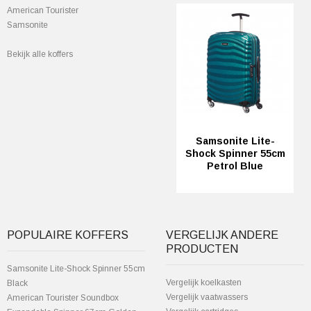
American Tourister
Samsonite
Bekijk alle koffers
Samsonite Lite-
Shock Spinner 55cm
Petrol Blue
POPULAIRE KOFFERS
VERGELIJK ANDERE
PRODUCTEN
Samsonite Lite-Shock Spinner 55cm
Vergelijk koelkasten
Black
Vergelijk vaatwassers
American Tourister Soundbox