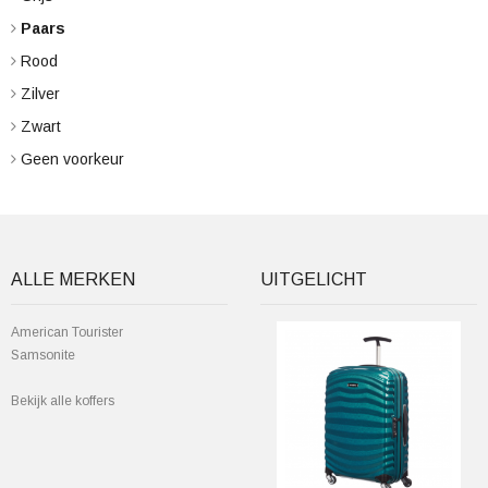
Paars
Rood
Zilver
Zwart
Geen voorkeur
ALLE MERKEN
UITGELICHT
American Tourister
Samsonite
Bekijk alle koffers