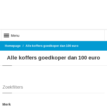
Menu
Homepage
Alle koffers goedkoper dan 100 euro
Alle koffers goedkoper dan 100 euro
Zoekfilters
Merk