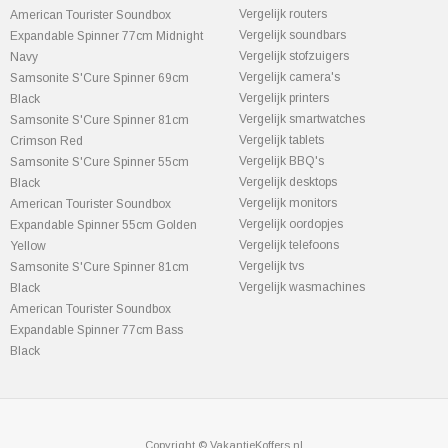
Vergelijk routers
American Tourister Soundbox
Vergelijk soundbars
Expandable Spinner 77cm Midnight
Vergelijk stofzuigers
Navy
Vergelijk camera's
Samsonite S'Cure Spinner 69cm
Vergelijk printers
Black
Vergelijk smartwatches
Samsonite S'Cure Spinner 81cm
Vergelijk tablets
Crimson Red
Vergelijk BBQ's
Samsonite S'Cure Spinner 55cm
Vergelijk desktops
Black
Vergelijk monitors
American Tourister Soundbox
Vergelijk oordopjes
Expandable Spinner 55cm Golden
Vergelijk telefoons
Yellow
Vergelijk tvs
Samsonite S'Cure Spinner 81cm
Vergelijk wasmachines
Black
American Tourister Soundbox
Expandable Spinner 77cm Bass
Black
Copyright © VakantieKoffers.nl