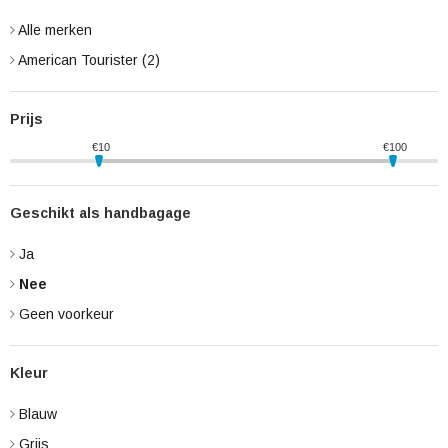
Alle merken
American Tourister
(2)
Prijs
€
10
€
100
Geschikt als handbagage
Ja
Nee
Geen voorkeur
Kleur
Blauw
Grijs