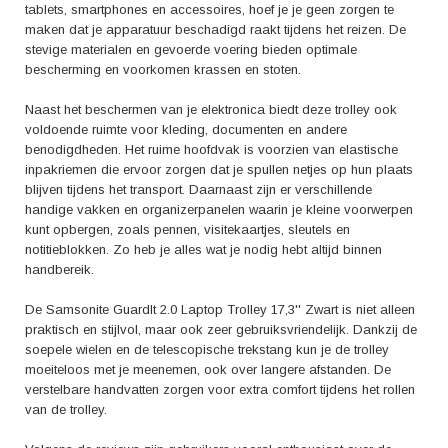
Kortom, de Samsonite GuardIt 2.0 Laptop Trolley 17,3'' Zwart is de
tablets, smartphones en accessoires, hoef je je geen zorgen te
ideale reisgenoot voor de moderne professional. Met zijn stijlvolle
maken dat je apparatuur beschadigd raakt tijdens het reizen. De
design, optimale bescherming en georganiseerde opbergruimte biedt
stevige materialen en gevoerde voering bieden optimale
deze trolley alles wat je nodig hebt voor zowel zakenreizen als
bescherming en voorkomen krassen en stoten.
privéreizen. Investeer in kwaliteit en functionaliteit met deze laptop trolley
en reis in stijl!
Naast het beschermen van je elektronica biedt deze trolley ook
voldoende ruimte voor kleding, documenten en andere
benodigdheden. Het ruime hoofdvak is voorzien van elastische
inpakriemen die ervoor zorgen dat je spullen netjes op hun plaats
blijven tijdens het transport. Daarnaast zijn er verschillende
handige vakken en organizerpanelen waarin je kleine voorwerpen
kunt opbergen, zoals pennen, visitekaartjes, sleutels en
notitieblokken. Zo heb je alles wat je nodig hebt altijd binnen
handbereik.
De Samsonite GuardIt 2.0 Laptop Trolley 17,3'' Zwart is niet alleen
praktisch en stijlvol, maar ook zeer gebruiksvriendelijk. Dankzij de
soepele wielen en de telescopische trekstang kun je de trolley
moeiteloos met je meenemen, ook over langere afstanden. De
verstelbare handvatten zorgen voor extra comfort tijdens het rollen
van de trolley.