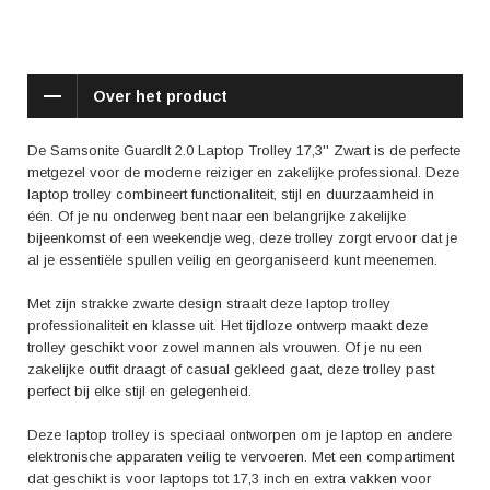
Het ruime hoofdvak is voorzien van elastische inpakriemen die ervoor
zorgen dat je spullen netjes op hun plaats blijven tijdens het transport.
Daarnaast zijn er verschillende handige vakken en organizerpanelen
waarin je kleine voorwerpen kunt opbergen, zoals pennen, visitekaartjes,
Over het product
sleutels en notitieblokken. Zo heb je alles wat je nodig hebt altijd binnen
handbereik.
De Samsonite GuardIt 2.0 Laptop Trolley 17,3'' Zwart is de perfecte
De Samsonite GuardIt 2.0 Laptop Trolley 17,3'' Zwart is niet alleen
metgezel voor de moderne reiziger en zakelijke professional. Deze
praktisch en stijlvol, maar ook zeer gebruiksvriendelijk. Dankzij de
laptop trolley combineert functionaliteit, stijl en duurzaamheid in
soepele wielen en de telescopische trekstang kun je de trolley
één. Of je nu onderweg bent naar een belangrijke zakelijke
moeiteloos met je meenemen, ook over langere afstanden. De
bijeenkomst of een weekendje weg, deze trolley zorgt ervoor dat je
verstelbare handvatten zorgen voor extra comfort tijdens het rollen van
al je essentiële spullen veilig en georganiseerd kunt meenemen.
de trolley.
Met zijn strakke zwarte design straalt deze laptop trolley
Volgens de reviews zijn gebruikers vooral enthousiast over de
professionaliteit en klasse uit. Het tijdloze ontwerp maakt deze
stevigheid en duurzaamheid van de trolley. De hoge kwaliteit materialen
trolley geschikt voor zowel mannen als vrouwen. Of je nu een
zorgen ervoor dat deze trolley lang meegaat, zelfs bij intensief gebruik.
zakelijke outfit draagt ​​of casual gekleed gaat, deze trolley past
Daarnaast wordt de ruime opbergruimte en de handige indeling vaak
perfect bij elke stijl en gelegenheid.
als positieve aspecten genoemd. Gebruikers waarderen ook de soepele
wielen en de verstelbare handvatten, die zorgen voor extra comfort
Deze laptop trolley is speciaal ontworpen om je laptop en andere
tijdens het reizen.
elektronische apparaten veilig te vervoeren. Met een compartiment
dat geschikt is voor laptops tot 17,3 inch en extra vakken voor