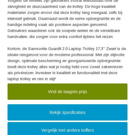
Volgens de reviews zijn gebruikers vooral enthousiast over de
stevigheid en duurzaamheid van de trolley. De hoge kwaliteit
materialen zorgen ervoor dat deze trolley lang meegaat, zelfs bij
intensief gebruik. Daarnaast wordt de ruime opbergruimte en de
handige indeling vaak als positieve aspecten genoemd.
Gebruikers waarderen ook de soepele wielen en de verstelbare
handvatten, die zorgen voor extra comfort tijdens het reizen.
Kortom, de Samsonite GuardIt 2.0 Laptop Trolley 17,3'' Zwart is de
ideale reisgenoot voor de moderne professional. Met zijn stijlvolle
design, optimale bescherming en georganiseerde opbergruimte
biedt deze trolley alles wat je nodig hebt voor zowel zakenreizen
als privéreizen. Investeer in kwaliteit en functionaliteit met deze
laptop trolley en reis in stijl!
Vind de laagste prijs
Bekijk specificaties
Vergelijk met andere koffers