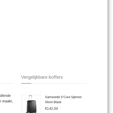
ue combineert stijl en functionaliteit op een perfecte manier.
, waar je ook naartoe gaat. Investeer in deze prachtige
eau.
Vergelijkbare koffers
ollende
Samsonite S'Cure Spinner
je maakt,
69cm Black
€142,00