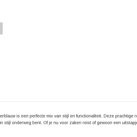
Kortom, de Samsonite Zalia Rolling Tote 15.6" Dark Bl
Met deze tas maak je gegarandeerd een goede indruk
rollende tas en til je reiservaring naar een hoger niv
rblauw is een perfecte mix van stijl en functionaliteit. Deze prachtige r
jd in stijl onderweg bent. Of je nu voor zaken reist of gewoon een uitstap