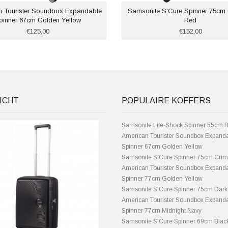
n Tourister Soundbox Expandable
Samsonite S'Cure Spinner 75cm
pinner 67cm Golden Yellow
Red
€125,00
€152,00
ICHT
POPULAIRE KOFFERS
Samsonite Lite-Shock Spinner 55cm B
American Tourister Soundbox Expand
Spinner 67cm Golden Yellow
Samsonite S'Cure Spinner 75cm Cri
American Tourister Soundbox Expand
Spinner 77cm Golden Yellow
Samsonite S'Cure Spinner 75cm Dark
American Tourister Soundbox Expand
Spinner 77cm Midnight Navy
Samsonite S'Cure Spinner 69cm Blac