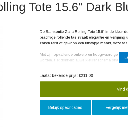
lling Tote 15.6" Dark Bl
De Samsonite Zalia Rolling Tote 15.6" in de kleur don
prachtige rollende tas straalt elegantie en verfijning u
zaken reist of gewoon een uitstapje maakt, deze tas
Met zijn opvallende ontwerp en hoogwaardige afwer
L
worden. Het donkerblauwe kleurenschema straalt klasse
Van zakelijke vergaderingen tot weekenduitstapjes, me
Laatst bekende prijs:
€211,00
Deze rollende tas is niet alleen stijlvol, maar ook u
ruimte voor een 15.6" laptop en al je benodigdheden.
en overzichtelijk kunt opbergen. Bovendien is de ta
Vind d
trekstang, waardoor je moeiteloos kunt manoeuvreren,
De reviews van tevreden klanten wijzen op de duurz
Bekijk specificaties
Vergelijk me
Gebruikers zijn lovend over de stevigheid van het m
de elegante uitstraling van de tas vaak genoemd als