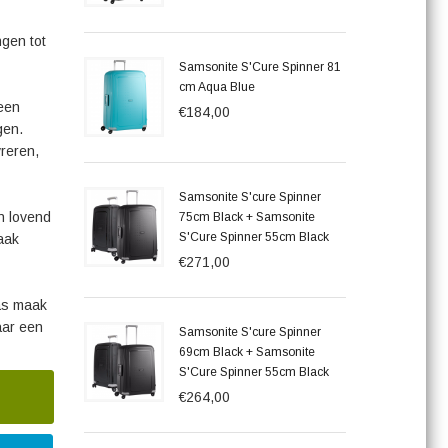
ngen tot
Samsonite S'Cure Spinner 81
cm Aqua Blue
 een
€184,00
gen.
reren,
Samsonite S'cure Spinner
n lovend
75cm Black + Samsonite
S'Cure Spinner 55cm Black
aak
€271,00
tas maak
aar een
Samsonite S'cure Spinner
69cm Black + Samsonite
S'Cure Spinner 55cm Black
€264,00