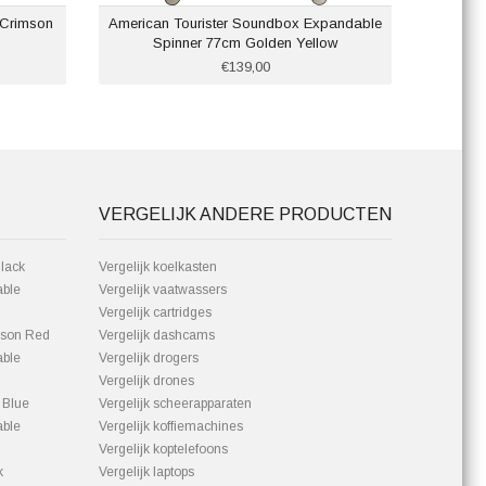
 Crimson
American Tourister Soundbox Expandable
Samsoni
Spinner 77cm Golden Yellow
€139,00
VERGELIJK ANDERE PRODUCTEN
lack
Vergelijk koelkasten
able
Vergelijk vaatwassers
Vergelijk cartridges
mson Red
Vergelijk dashcams
able
Vergelijk drogers
Vergelijk drones
 Blue
Vergelijk scheerapparaten
able
Vergelijk koffiemachines
Vergelijk koptelefoons
k
Vergelijk laptops