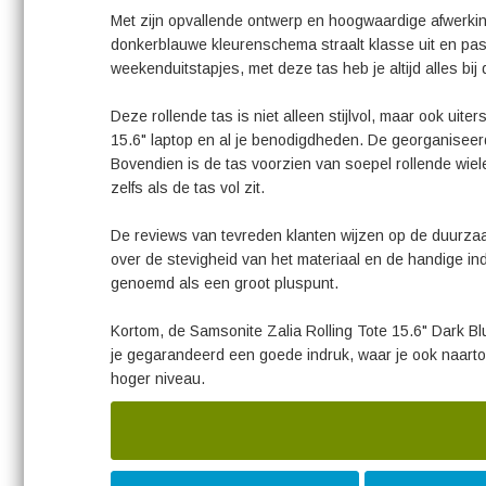
Met zijn opvallende ontwerp en hoogwaardige afwerki
donkerblauwe kleurenschema straalt klasse uit en past p
weekenduitstapjes, met deze tas heb je altijd alles bij
Deze rollende tas is niet alleen stijlvol, maar ook uit
15.6" laptop en al je benodigdheden. De georganiseerde
Bovendien is de tas voorzien van soepel rollende wie
zelfs als de tas vol zit.
De reviews van tevreden klanten wijzen op de duurzaam
over de stevigheid van het materiaal en de handige ind
genoemd als een groot pluspunt.
Kortom, de Samsonite Zalia Rolling Tote 15.6" Dark Blu
je gegarandeerd een goede indruk, waar je ook naartoe 
hoger niveau.