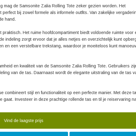
ng mag de Samsonite Zalia Rolling Tote zeker gezien worden. Het
erfect bij zowel formele als informele outfits. Van zakelijke vergaderi
 de hand.
erst praktisch. Het ruime hoofdcompartiment biedt voldoende ruimte voor
 indeling zorgt ervoor dat je alles netjes en overzichtelijk kunt opber
len en een verstelbare trekstang, waardoor je moeiteloos kunt manoeuv
heid en kwaliteit van de Samsonite Zalia Rolling Tote. Gebruikers zij
eling van de tas. Daarnaast wordt de elegante uitstraling van de tas v
e combineert stijl en functionaliteit op een perfecte manier. Met deze 
gaat. Investeer in deze prachtige rollende tas en til je reiservaring n
Vind de laagste prijs